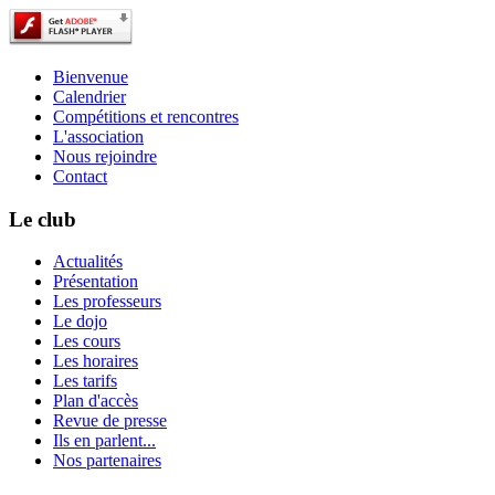
Bienvenue
Calendrier
Compétitions et rencontres
L'association
Nous rejoindre
Contact
Le club
Actualités
Présentation
Les professeurs
Le dojo
Les cours
Les horaires
Les tarifs
Plan d'accès
Revue de presse
Ils en parlent...
Nos partenaires